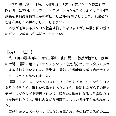
2023年度（令和5年度）大和郡山市「少年少女パソコン教室」の年
間計画（全20回）のうち、「アニメーションを作ろう」として3回の
講義を奈良高専情報工学科が担当し全3回を終了しました。受講者の
皆さん楽しんで学べましたでしょうか？
本校が担当するパソコン教室は終了となりますが、年間計画の残り
のパソコン教室もがんばってください。
【7月15日（土）】
第3回目の最終回は、情報工学科 山口賢一 教授が担当し、前半
の時間で撮影に用いるモデリングクレイを完成させ、デジタルカメラ
による撮影を行いました。後半は、撮影した静止画を繋ぎ合わせてア
ニメーションを製作しました。
撮影ではアニメーションのストーリーを頭にイメージしながらコマ
撮りを行うため、難しい作業でもありますが、撮影しながらその場で
モデリングクレイを変形させたり、滑らかな動きになるよう多数のコ
マを撮影したりと、楽しみながら創意工夫している様子が見られまし
た。
完成したアニメーションは次々と披露され、その動画の名前のユニ