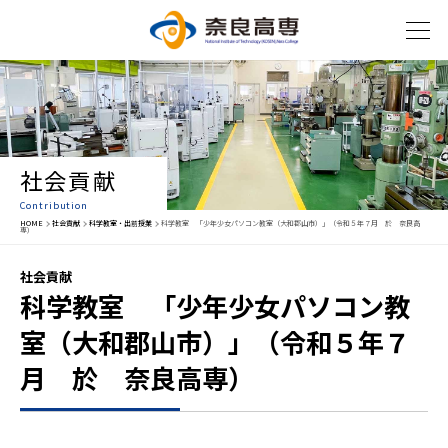
社会貢献
Contribution
HOME
社会貢献
科学教室・出前授業
科学教室 「少年少女パソコン教室（大和郡山市）」（令和５年７月 於 奈良高
専）
社会貢献
科学教室 「少年少女パソコン教
室（大和郡山市）」（令和５年７
月 於 奈良高専）