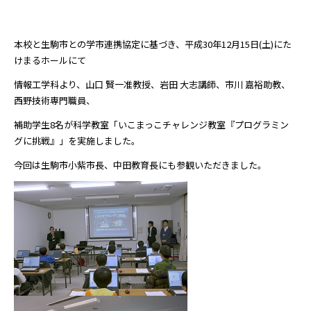
本校と生駒市との学市連携協定に基づき、平成
30
年
12
月
15
日
(
土
)
にた
けまるホールにて
情報工学科より、山口 賢一准教授、岩田 大志講師、市川 嘉裕助教、
西野技術専門職員、
補助学生
8
名が科学教室
「いこまっこチャレンジ教室『プログラミン
グに挑戦』」
を実施しました。
今回は生駒市小紫市長、中田教育長にも参観いただきました。