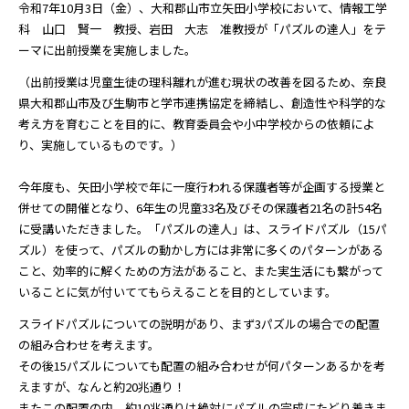
令和7年10月3日（金）、大和郡山市立矢田小学校において、情報工学
科 山口 賢一 教授、岩田 大志 准教授が「パズルの達人」をテ
ーマに出前授業を実施しました。
（出前授業は児童生徒の理科離れが進む現状の改善を図るため、奈良
県大和郡山市及び生駒市と学市連携協定を締結し、創造性や科学的な
考え方を育むことを目的に、教育委員会や小中学校からの依頼によ
り、実施しているものです。）
今年度も、矢田小学校で年に一度行われる保護者等が企画する授業と
併せての開催となり、6年生の児童33名及びその保護者21名の計54名
に受講いただきました。「パズルの達人」は、スライドパズル（15パ
ズル）を使って、パズルの動かし方には非常に多くのパターンがある
こと、効率的に解くための方法があること、また実生活にも繋がって
いることに気が付いててもらえることを目的としています。
スライドパズルについての説明があり、まず3パズルの場合での配置
の組み合わせを考えます。
その後15パズルについても配置の組み合わせが何パターンあるかを考
えますが、なんと約20兆通り！
またこの配置の内、約10兆通りは絶対にパズルの完成にたどり着きま