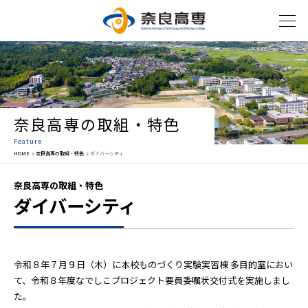
奈良高専の取組・特色
Feature
HOME
奈良高専の取組・特色
ダイバーシティ
奈良高専の取組・特色
ダイバーシティ
令和８年７月９日（木）に本校ものづくり実験実習棟 多目的室におい
て、令和８年度なでしこプロジェクト要員委嘱状交付式を実施しまし
た。