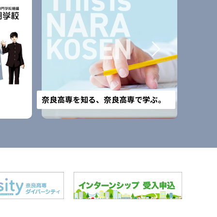
改組予
奈良高専を知る、奈良高専で学ぶ。