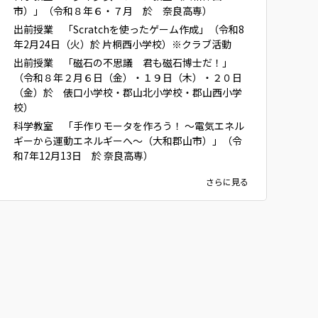
市）」（令和８年６・７月 於 奈良高専）
出前授業 「Scratchを使ったゲーム作成」（令和8
年2月24日（火）於 片桐西小学校）※クラブ活動
出前授業 「磁石の不思議 君も磁石博士だ！」
（令和８年２月６日（金）・１９日（木）・２０日
（金）於 俵口小学校・郡山北小学校・郡山西小学
校）
科学教室 「手作りモータを作ろう！ ～電気エネル
ギーから運動エネルギーへ～（大和郡山市）」（令
和7年12月13日 於 奈良高専）
さらに見る