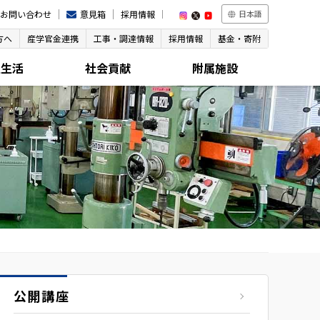
お問い合わせ
意見箱
採用情報
日本語
方へ
産学官金連携
工事・調達情報
採用情報
基金・寄附
生生活
社会貢献
附属施設
公開講座