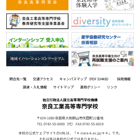
問合先一覧
交通アクセス
キャンパスマップ
（PDF 534KB）
採用情報
調達・入札情報
サイトマップ
運用ポリシー
リンク
独立行政法人国立高等専門学校機構
奈良工業高等専門学校
〒639-1080
奈良県大和郡山市矢田町22番地
TEL 0743-55-6000（代）
FAX 0743-55-6019
本校の公式ウェブサイトのURLは、「＊.nara-k.ac.jp/＊＊」です。
それ以外は本校の公式ではありません。