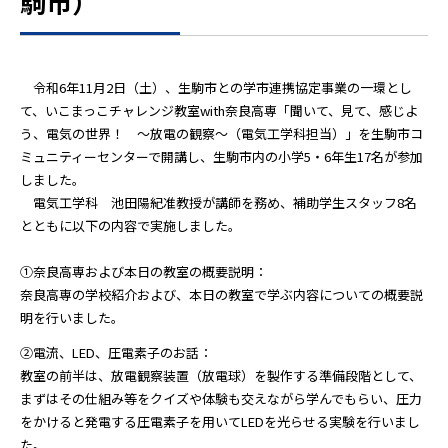
駒市）
令和6年11月2日（土）、生駒市との学市連携協定事業の一環とし
て、いこまっこチャレンジ教室with奈良高専「聞いて、見て、感じよ
う、電気の世界！ ～放電の観察～（電気工学科担当）」を生駒市コ
ミュニティーセンターで開講し、生駒市内の小学5・6年生17名が参加
しました。
電気工学科 池田陽紀准教授が講師を務め、補助学生スタッフ8名
とともに以下の内容で実施しました。
①奈良高専および本日の教室の概要説明：
奈良高専の学校紹介および、本日の教室で学ぶ内容についての概要説
明を行いました。
②電流、LED、圧電素子のお話：
教室の前半は、放電観察装置（放電球）を製作する準備段階として、
まずはその仕組み等をクイズや体験も交えながら学んでもらい、圧力
をかけると発電する圧電素子を用いてLEDを光らせる実験を行いまし
た。