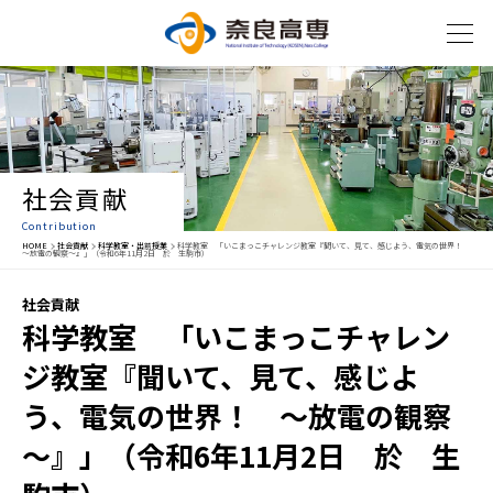
社会貢献
Contribution
HOME
社会貢献
科学教室・出前授業
科学教室 「いこまっこチャレンジ教室『聞いて、見て、感じよう、電気の世界！
～放電の観察～』」（令和6年11月2日 於 生駒市）
社会貢献
科学教室 「いこまっこチャレン
ジ教室『聞いて、見て、感じよ
う、電気の世界！ ～放電の観察
～』」（令和6年11月2日 於 生