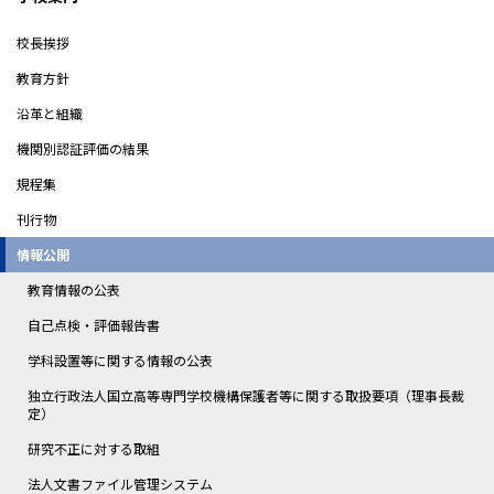
校長挨拶
教育方針
沿革と組織
機関別認証評価の結果
規程集
刊行物
情報公開
教育情報の公表
自己点検・評価報告書
学科設置等に関する情報の公表
独立行政法人国立高等専門学校機構保護者等に関する取扱要項（理事長裁
定）
研究不正に対する取組
法人文書ファイル管理システム