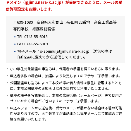
ドメイン（@jimu.nara-k.ac.jp）が受信できるように、メールの受
信許可設定をお願いします。
〒639-1080 奈良県大和郡山市矢田町22番地 奈良工業高等
専門学校 総務課総務係
TEL 0743-55-6013
FAX 0743-55-6019
電子メール：s-soumu[at]jimu.nara-k.ac.jp 送信の際は
[at]を@に変えてから送信してください。
小中学生対象講座の申込みは、保護者の承諾を得ている方に限ります。
申込者多数の場合は、抽選により決定しますので予めご了承願います。
公開講座申し込みによって本校が得た個人情報は厳重に管理するととも
に、本校公開講座のお知らせ以外の目的では利用いたしません。
講座の様子を写真撮影し、本校の広報活動（ホームページ）等で使用さ
せていただく場合がございますので予めご了承願います。
申込みフォームから送信後、受付のメールが届かない場合は不着の可能
性がありますので、お手数ですが電話または電子メールにて確認のご連
絡をお願いいたします。