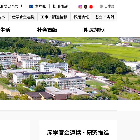
お問い合わせ
意見箱
採用情報
日本語
方へ
産学官金連携
工事・調達情報
採用情報
基金・寄附
生生活
社会貢献
附属施設
産学官金連携・研究推進