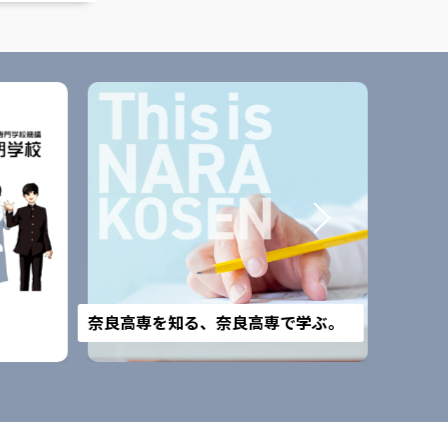
改組予
奈良高専を知る、奈良高専で学ぶ。