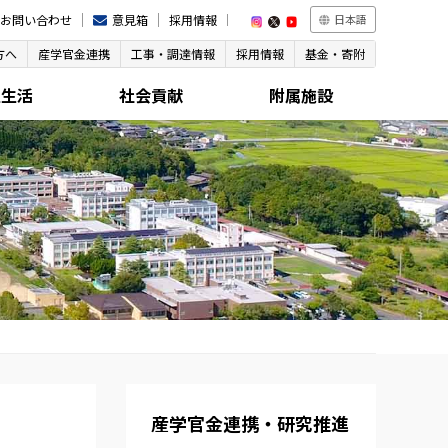
お問い合わせ
意見箱
採用情報
日本語
方へ
産学官金連携
工事・調達情報
採用情報
基金・寄附
生生活
社会貢献
附属施設
産学官金連携・研究推進