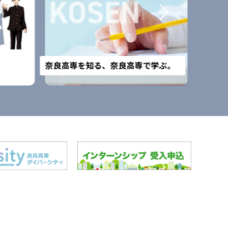
改組予
奈良高専を知る、奈良高専で学ぶ。