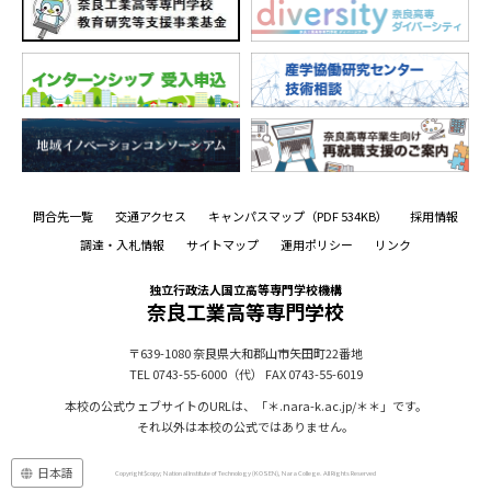
問合先一覧
交通アクセス
キャンパスマップ
（PDF 534KB）
採用情報
調達・入札情報
サイトマップ
運用ポリシー
リンク
独立行政法人国立高等専門学校機構
奈良工業高等専門学校
〒639-1080
奈良県大和郡山市矢田町22番地
TEL 0743-55-6000（代）
FAX 0743-55-6019
本校の公式ウェブサイトのURLは、「＊.nara-k.ac.jp/＊＊」です。
それ以外は本校の公式ではありません。
日本語
Copyright$copy; National Institute of Technology (KOSEN), Nara College. All Rights Reserved