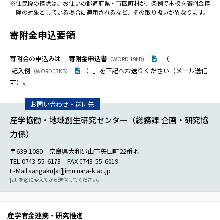
※住民税の控除は、お住いの都道府県・市区町村が、条例で本校を寄附金控
除の対象としている場合に適用されるなど、その取り扱いが異なります。
寄附金申込要領
寄附金の申込みは「
寄附金申込書
（
（WORD 19KB）
記入例
）」を下記へお送りください（メール送信
（WORD 23KB）
可）。
産学協働・地域創生研究センター（総務課 企画・研究協
力係）
〒639-1080 奈良県大和郡山市矢田町22番地
TEL 0743-55-6173 FAX 0743-55-6019
E-Mail sangaku[at]jimu.nara-k.ac.jp
[at]を@に変えてから送信してください。
産学官金連携・研究推進