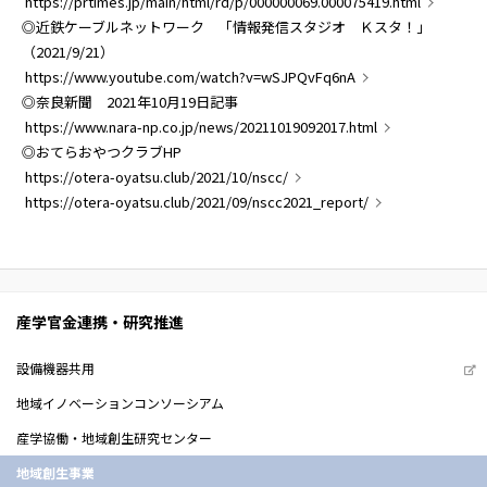
https://prtimes.jp/main/html/rd/p/000000069.000075419.html
◎近鉄ケーブルネットワーク 「情報発信スタジオ Ｋスタ！」
（2021/9/21）
https://www.youtube.com/watch?v=wSJPQvFq6nA
◎奈良新聞 2021年10月19日記事
https://www.nara-np.co.jp/news/20211019092017.html
◎おてらおやつクラブHP
https://otera-oyatsu.club/2021/10/nscc/
https://otera-oyatsu.club/2021/09/nscc2021_report/
産学官金連携・研究推進
設備機器共用
地域イノベーションコンソーシアム
産学協働・地域創生研究センター
地域創生事業