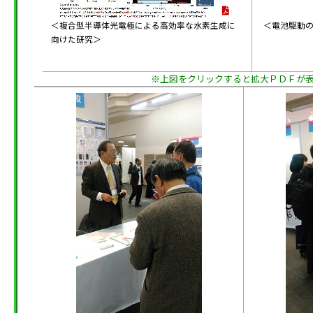
＜複合型半導体光電極による高効率な水素生成に
＜電池駆動
向けた研究＞
※上図をクリックすると拡大ＰＤＦが