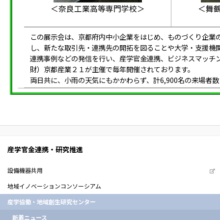
＜奈良工業高等専門学校＞
＜舞
この展示会は、京都府内中小企業をはじめ、ものづくり企業
し、新たな取引先・連携先の開拓を図ることや大学・支援機
連携事例などの発信を行い、産学官金連携、ビジネスマッチ
財）京都産業２１が主催で毎年開催されております。
両日共に、小雨の天気にもかかわらず、計6,900名の来場者
産学官金連携・研究推進
設備機器共用
地域イノベーションコンソーシアム
産学協働・地域創生研究センター
新着ニュース