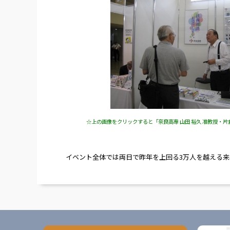
☆上の画像をクリックすると「奈良高専 山田 裕久 准教授・片倉 
イベント全体では両日で昨年を上回る3万人を越える来