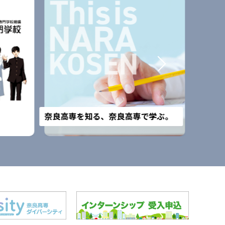
改組予
奈良高専を知る、奈良高専で学ぶ。