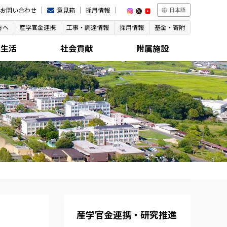
お問い合わせ
意見箱
採用情報
日本語
方へ
産学官金連携
工事・調達情報
採用情報
基金・寄附
生生活
社会貢献
附属施設
産学官金連携・研究推進