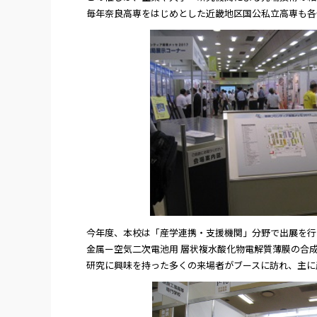
毎年奈良高専をはじめとした近畿地区国公私立高専も各
今年度、本校は「産学連携・支援機関」分野で出展を行い
金属ー空気二次電池用 層状複水酸化物電解質薄膜の合
研究に興味を持った多くの来場者がブースに訪れ、主に