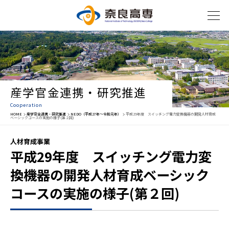
産学官金連携・研究推進
Cooperation
HOME
産学官金連携・研究推進
NEDO（平成27年～令和元年）
平成29年度 スイッチング電力変換機器の開発人材育成
ベーシックコースの実施の様子(第２回)
人材育成事業
平成29年度 スイッチング電力変
換機器の開発人材育成ベーシック
コースの実施の様子(第２回)