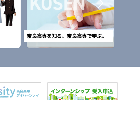
改組予
奈良高専を知る、奈良高専で学ぶ。