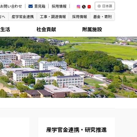
お問い合わせ
意見箱
採用情報
日本語
方へ
産学官金連携
工事・調達情報
採用情報
基金・寄附
生生活
社会貢献
附属施設
産学官金連携・研究推進