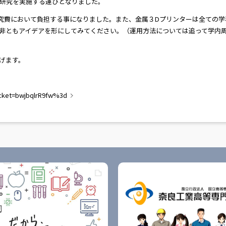
研究を実施する運びとなりました。
究費において負担する事になりました。また、金属３Dプリンターは全ての学
非ともアイデアを形にしてみてください。（運用方法については追って学内
げます。
eticket=bwjbqlrR9fw%3d