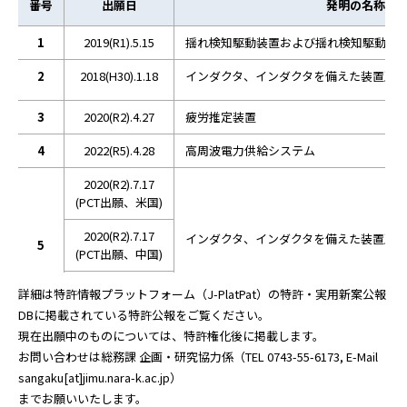
番号
出願日
発明の名称
1
2019(R1).5.15
揺れ検知駆動装置および揺れ検知駆動方
2
2018(H30).1.18
インダクタ、インダクタを備えた装置及
3
2020(R2).4.27
疲労推定装置
4
2022(R5).4.28
高周波電力供給システム
2020(R2).7.17
(PCT出願、米国)
2020(R2).7.17
インダクタ、インダクタを備えた装置及
5
(PCT出願、中国)
2020(R2).7.16
詳細は特許情報プラットフォーム（J-PlatPat）の特許・実用新案公報
(PCT出願、韓国)
DBに掲載されている特許公報をご覧ください。
現在出願中のものについては、特許権化後に掲載します。
お問い合わせは総務課 企画・研究協力係（TEL 0743-55-6173, E-Mail
sangaku[at]jimu.nara-k.ac.jp）
までお願いいたします。