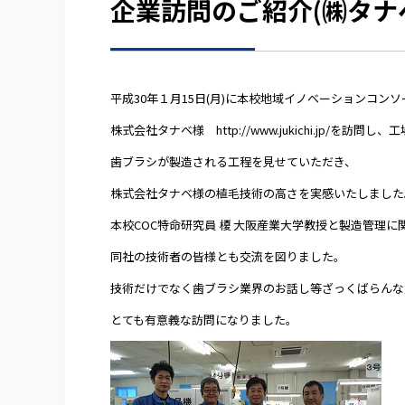
企業訪問のご紹介(㈱タナ
平成30年１月15日(月)に本校地域イノベーションコン
株式会社タナベ様 http://www.jukichi.jp/を
歯ブラシが製造される工程を見せていただき、
株式会社タナベ様の植毛技術の高さを実感いたしました
本校COC特命研究員 榎 大阪産業大学教授と製造管理
同社の技術者の皆様とも交流を図りました。
技術だけでなく歯ブラシ業界のお話し等ざっくばらんな
とても有意義な訪問になりました。