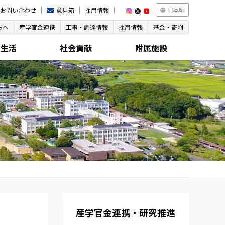
お問い合わせ
意見箱
採用情報
日本語
方へ
産学官金連携
工事・調達情報
採用情報
基金・寄附
生生活
社会貢献
附属施設
産学官金連携・研究推進