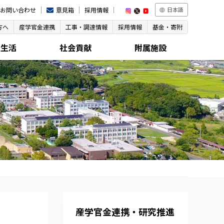
お問い合わせ
意見箱
採用情報
日本語
方へ
産学官金連携
工事・調達情報
採用情報
基金・寄附
生生活
社会貢献
附属施設
産学官金連携・研究推進