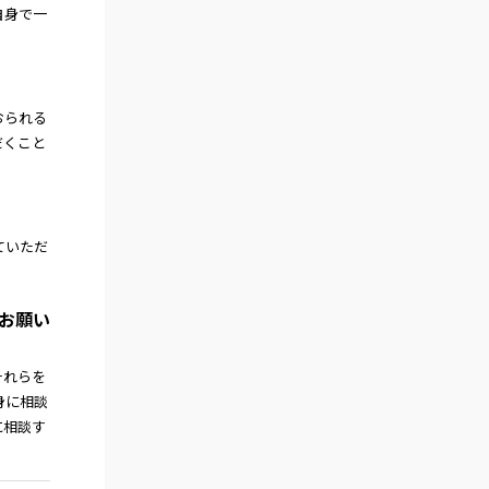
自身で一
おられる
だくこと
ていただ
。
とお願い
それらを
身に相談
に相談す