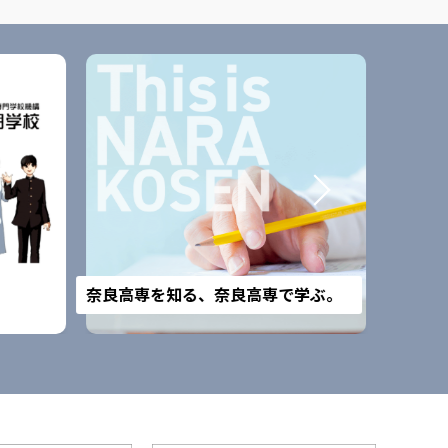
改組予
奈良高専を知る、奈良高専で学ぶ。