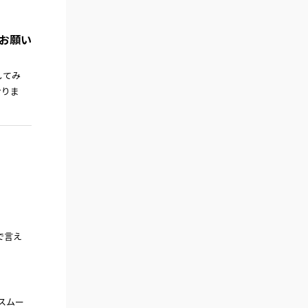
とお願い
してみ
おりま
で言え
スムー