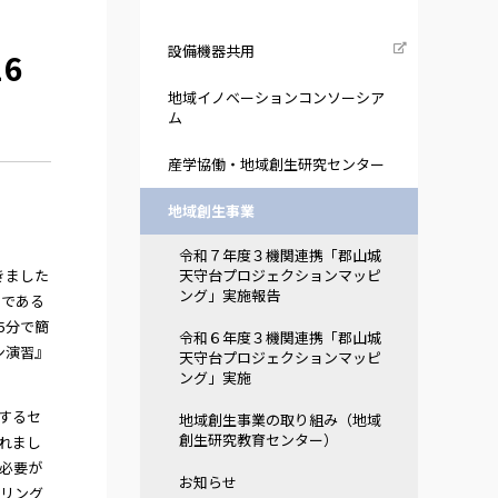
設備機器共用
6
地域イノベーションコンソーシア
ム
産学協働・地域創生研究センター
地域創生事業
令和７年度３機関連携「郡山城
きました
天守台プロジェクションマッピ
ング」実施報告
門である
5分で簡
令和６年度３機関連携「郡山城
ン演習』
天守台プロジェクションマッピ
ング」実施
するセ
地域創生事業の取り組み（地域
創生研究教育センター）
れまし
必要が
お知らせ
タリング