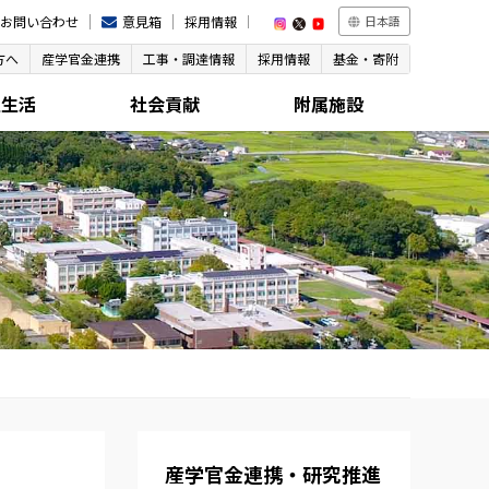
お問い合わせ
意見箱
採用情報
日本語
方へ
産学官金連携
工事・調達情報
採用情報
基金・寄附
生生活
社会貢献
附属施設
産学官金連携・研究推進