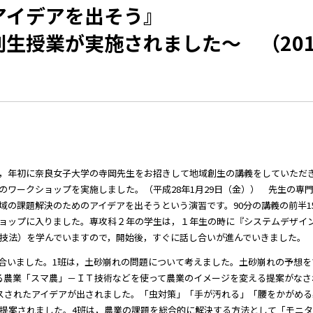
アイデアを出そう』
生授業が実施されました～ （201
，年初に奈良女子大学の寺岡先生をお招きして地域創生の講義をしていただ
ワークショップを実施しました。（平成28年1月29日（金）） 先生の専
域の課題解決のためのアイデアを出そうという演習です。90分の講義の前半1
ョップに入りました。専攻科２年の学生は，１年生の時に『システムデザイ
技法）を学んでいますので，開始後，すぐに話し合いが進んでいきました。
合いました。1班は，土砂崩れの問題について考えました。土砂崩れの予想を
る農業「スマ農」－ＩＴ技術などを使って農業のイメージを変える提案がなさ
スされたアイデアが出されました。「虫対策」「手が汚れる」「腰をかがめる
提案されました。4班は，農業の課題を総合的に解決する方法として「モニ