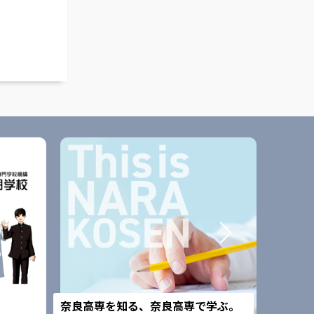
改組予
奈良高専を知る、奈良高専で学ぶ。