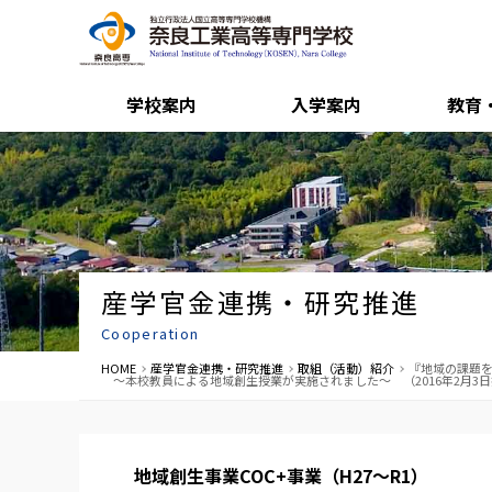
学校案内
入学案内
教育
産学官金連携・研究推進
Cooperation
HOME
産学官金連携・研究推進
取組（活動）紹介
『地域の課題を
～本校教員による地域創生授業が実施されました～ （2016年2月3
地域創生事業COC+事業（H27～R1）