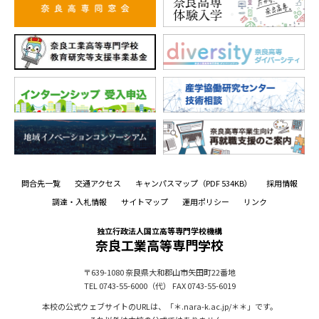
問合先一覧
交通アクセス
キャンパスマップ
（PDF 534KB）
採用情報
調達・入札情報
サイトマップ
運用ポリシー
リンク
独立行政法人国立高等専門学校機構
奈良工業高等専門学校
〒639-1080
奈良県大和郡山市矢田町22番地
TEL 0743-55-6000（代）
FAX 0743-55-6019
本校の公式ウェブサイトのURLは、「＊.nara-k.ac.jp/＊＊」です。