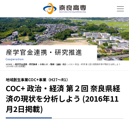
産学官金連携・研究推進
Cooperation
HOME
産学官金連携・研究推進
お知らせ
取組（活動）紹介
COC+ 政治・経済 第２回 奈良県経済の現状を分析しよう
(2016年11月2日掲載)
地域創生事業COC+事業（H27～R1）
COC+ 政治・経済 第２回 奈良県経
済の現状を分析しよう (2016年11
月2日掲載)