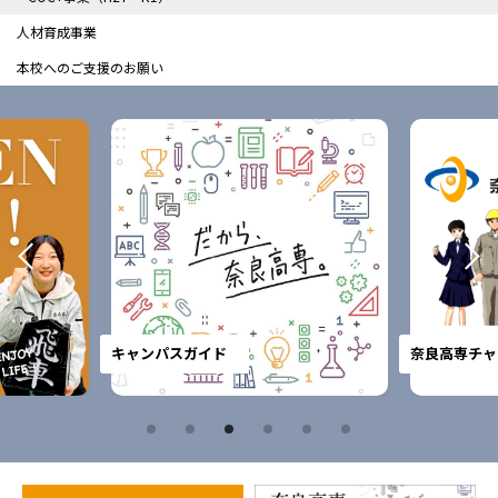
人材育成事業
本校へのご支援のお願い
キャンパスガイド
奈良高専チャ