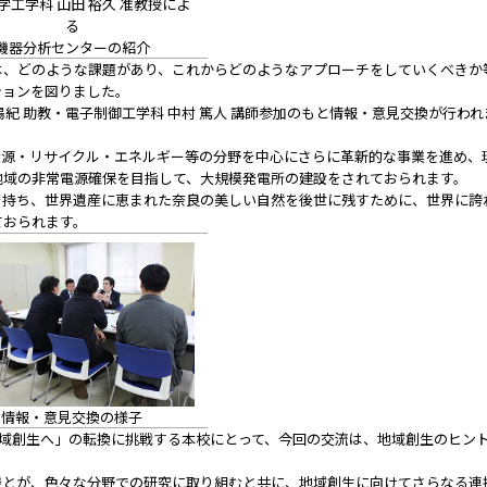
学工学科 山田 裕久 准教授によ
る
機器分析センターの紹介
は、どのような課題があり、これからどのようなアプローチをしていくべきか
ションを図りました。
 陽紀 助教・電子制御工学科 中村 篤人 講師参加のもと情報・意見交換が行われ
資源・リサイクル・エネルギー等の分野を中心にさらに革新的な事業を進め、
地域の非常電源確保を目指して、大規模発電所の建設をされておられます。
熱い思いを持ち、世界遺産に恵まれた奈良の美しい自然を後世に残すために、世界に誇
ておられます。
情報・意見交換の様子
ら地域創生へ」の転換に挑戦する本校にとって、今回の交流は、地域創生のヒン
様とが、色々な分野での研究に取り組むと共に、地域創生に向けてさらなる連