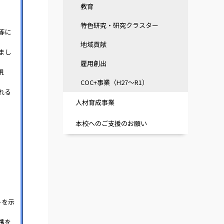
教育
特色研究・研究クラスター
等に
地域貢献
まし
雇用創出
現
COC+事業（H27～R1）
れる
人材育成事業
本校へのご支援のお願い
トを示
携を