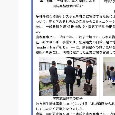
電子制御工学科 中村 篤人 講師による
物質化
風洞実験設備の紹介
多種多様な技術やシステムを社会に実装するために
ついて、産と学のそれぞれの立場からコミュニケー
次に、一般教科 竹原 信也 准教授・電気工学科 池田
た。
山本商事グループ様では、これまで培ってこられた
在、新エネルギー事業では、使用電力の自給自足と
"made in Nara"をモットーに、奈良県への
技術力を追究し、地域に根ざした企業展開を実践し
学内施設見学の様子
地方創生推進事業(COC＋)における「地域貢献か
していただく好機となりました。
今後、共同研究等を通じて本校と山本商事グループ