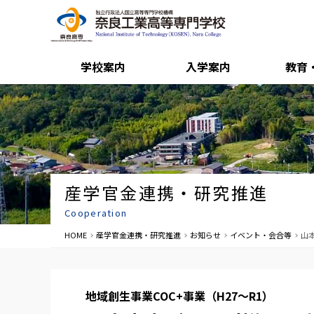
学校案内
入学案内
教育
産学官金連携・研究推進
Cooperation
HOME
産学官金連携・研究推進
お知らせ
イベント・会合等
山本
地域創生事業COC+事業（H27～R1）