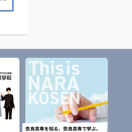
改組予
奈良高専を知る、奈良高専で学ぶ。