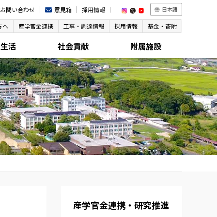
お問い合わせ
意見箱
採用情報
日本語
方へ
産学官金連携
工事・調達情報
採用情報
基金・寄附
生生活
社会貢献
附属施設
産学官金連携・研究推進