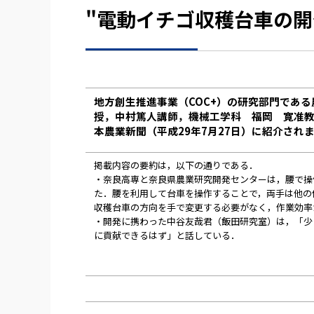
"電動イチゴ収穫台車の
地方創生推進事業（COC+）の研究部門であ
授，中村篤人講師，機械工学科 福岡 寛准教
本農業新聞（平成29年7月27日）に紹介され
掲載内容の要約は，以下の通りである．
・奈良高専と奈良県農業研究開発センターは，腰で操
た．腰を利用して台車を操作することで，両手は他の
収穫台車の方向を手で変更する必要がなく，作業効率
・開発に携わった中谷友哉君（飯田研究室）は，「少
に貢献できるはず」と話している．