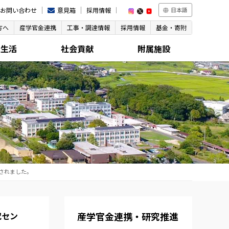
お問い合わせ
意見箱
採用情報
日本語
方へ
産学官金連携
工事・調達情報
採用情報
基金・寄附
生生活
社会貢献
附属施設
されました。
究セン
産学官金連携・研究推進