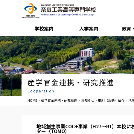
学校案内
入学案内
教育
産学官金連携・研究推進
Cooperation
HOME
産学官金連携・研究推進
お知らせ
取組（活動）紹介
地
地域創生事業COC+事業（H27～R1）本校
ター（TOMO）