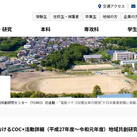
交通アクセス
受験生
在校生・保護者
卒業生
地域の方
企業の
・研究
本科
専攻科
学
域共創研究センター（TOMO）の活動
"電動イチゴ収穫台車の開発"が日本農業新聞に掲載
におけるCOC+活動詳細（平成27年度～令和元年度）地域共創研