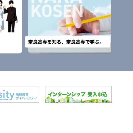
改組予
奈良高専を知る、奈良高専で学ぶ。