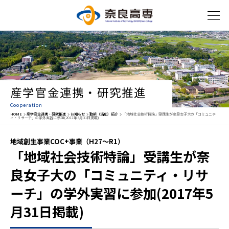
産学官金連携・研究推進
Cooperation
HOME
産学官金連携・研究推進
お知らせ
取組（活動）紹介
「地域社会技術特論」受講生が奈良女子大の「コミュニテ
ィ・リサーチ」の学外実習に参加(2017年5月31日掲載)
地域創生事業COC+事業（H27～R1）
「地域社会技術特論」受講生が奈
良女子大の「コミュニティ・リサ
ーチ」の学外実習に参加(2017年5
月31日掲載)