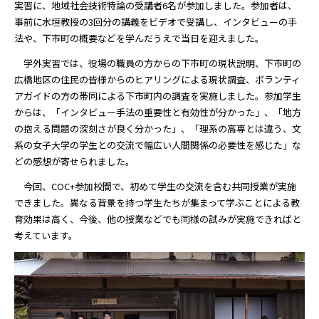
実習に、地域社会技術特論の受講者6名が参加しました。参加者は、
事前に水垣教授の3回分の講義をビデオで受講し、インタビューの手
法や、下市町の概要などを学んだうえで当日を迎えました。
学外実習では、役場の職員の方からの下市町の現状説明、下市町の
広橋地区の住民の皆様からのヒアリングによる現状調査、ボランティ
アガイドの方の帯同による下市町内の調査を実施しました。参加学生
からは、「インタビュー手法の重要性と有効性が分かった」、「地方
の抱える問題の深刻さが良く分かった」、「理系の高専とは違う、文
系の女子大学の学生との交流で幅広い人間関係の必要性を感じた」な
どの感想が寄せられました。
今回、COC+参加校間で、初めて学生の交流を含む共同授業が実施
できました。異なる背景を持つ学生たちが集まって学ぶことによる教
育効果は高く、今後、他の授業などでも同様の試みが実施できればと
考えています。