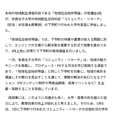
本校の地域創生演習科目である「地域社会技術特論」の受講生6名
が、奈良女子大学の地域創生志向科目「コミュニティ・リサーチ」
（担当：水垣源太郎教授）の下市町で行われた学外実習に参加しまし
た。
「地域社会技術特論」では、下市町の林業や農業の抱える問題に対
して、エンジニアの立場から解決策を提案する形式で授業を進めてお
り、4月上旬に日帰りで下市町の現地調査を行いました。
一方、奈良女子大学の「コミュニティ・リサーチ」は、地域の魅力
やニーズを発掘し、プロデュース・PRする方法を学び実践する演習で
あり、「地域社会技術特論」と同じく下市町を対象に、地域の現状を
調査しその魅力を見出すことを通じて、課題の解決の糸口となるアク
ション（PRコンテンツ制作や特産品開発、成果イベントなど）を企
画・実践することを目指しています。
両授業には、このように共通点も多く、大学・高専の枠を越えた協
力により、教育効果の向上が図れると考えました。そのため、5月6
日、7日に下市町で行われたコミュニティ・リサーチの合宿形式の学外