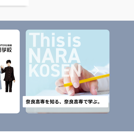
改組予
奈良高専を知る、奈良高専で学ぶ。