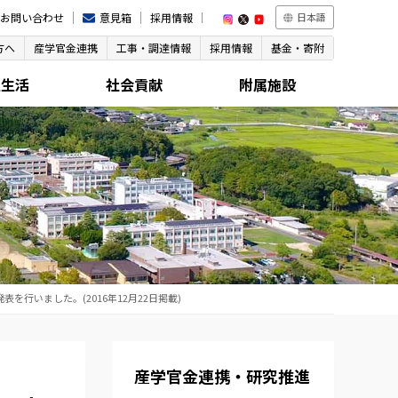
お問い合わせ
意見箱
採用情報
日本語
方へ
産学官金連携
工事・調達情報
採用情報
基金・寄附
生生活
社会貢献
附属施設
を行いました。(2016年12月22日掲載)
産学官金連携・研究推進