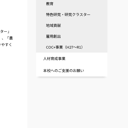
教育
特色研究・研究クラスター
地域貢献
スター」
雇用創出
」、「農
りやすく
COC+事業（H27～R1）
人材育成事業
本校へのご支援のお願い