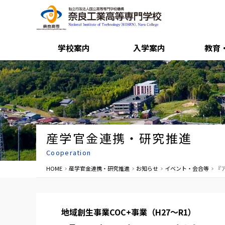
学校案内
入学案内
教育
産学官金連携・研究推進
Cooperation
HOME
産学官金連携・研究推進
お知らせ
イベント・会合等
『ア
地域創生事業COC+事業（H27～R1）