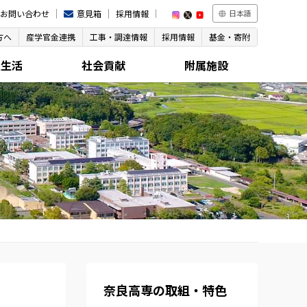
お問い合わせ
意見箱
採用情報
日本語
方へ
産学官金連携
工事・調達情報
採用情報
基金・寄附
生生活
社会貢献
附属施設
奈良高専の取組・特色