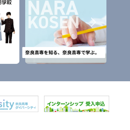
改組予
奈良高専を知る、奈良高専で学ぶ。