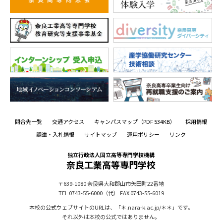
問合先一覧
交通アクセス
キャンパスマップ
（PDF 534KB）
採用情報
調達・入札情報
サイトマップ
運用ポリシー
リンク
独立行政法人国立高等専門学校機構
奈良工業高等専門学校
〒639-1080
奈良県大和郡山市矢田町22番地
TEL 0743-55-6000（代）
FAX 0743-55-6019
本校の公式ウェブサイトのURLは、「＊.nara-k.ac.jp/＊＊」です。
それ以外は本校の公式ではありません。