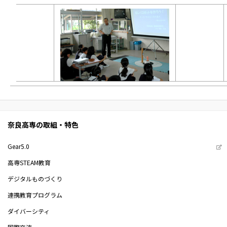
奈良高専の取組・特色
Gear5.0
高専STEAM教育
デジタルものづくり
連携教育プログラム
ダイバーシティ