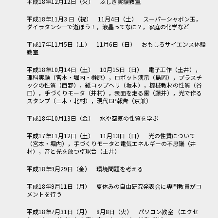
平成18年12月12日（火） ふしぎ実験教室
平成18年11月3 日（祝） 11月4日（土） スーパーシャボン玉，
ダイラタンシーで遊ぼう！，液晶ってなに？，家庭の化学など
平成17年11月5日（土） 11月6日（日） おもしろサイエンス体験
教室
平成18年10月14日（土） 10月15日（日） 電子工作（土井），
理科実験（宮本・堀内・榊原），ロボット演示（島岡），プラスチ
ックの性質（西野），紙コップヘリ（坂本），機械教材の性質（谷
口），手づくりモータ（井村），表面を走る雷（藤井），光で作る
スタンプ（三木・北村），現代GP報告（京兼）
平成18年10月13日（金） 水や空気の性質を学ぶ
平成17年11月12日（土） 11月13日（日） 光の性質について
（宮本・堀内），手づくりモータと電気エネルギーの不思議（井
村），音と光を放つ卓球台（土井）
平成18年9月29日（金） 環境問題を考える
平成18年9月11日（月） 夏休みの自由研究発表会に専門教員がコ
メントを行う
平成18年7月31日（月） 8月8日（火） パソコン教室 （エクセ