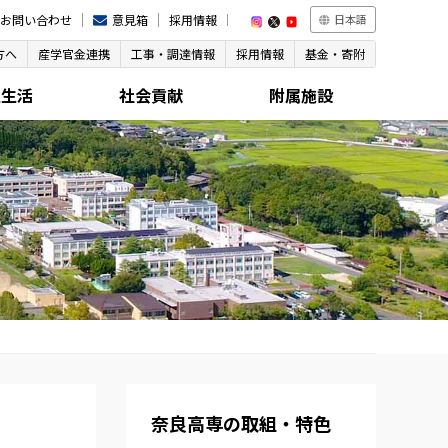
お問い合わせ
意見箱
採用情報
日本語
方へ
産学官金連携
工事・調達情報
採用情報
基金・寄附
生生活
社会貢献
附属施設
奈良高専の取組・特色