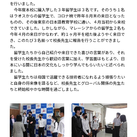
を行いました。
今年度本校に編入学した３年留学生は３名です。そのうち１名
はラオスからの留学生で、コロナ禍で昨年８月末の来日となった
ものの、その後東京の日本語教育学校に通い、４月当初から来校
できていました。しかしながら、マレーシアからの留学生２名も
今年４月の来日がかなわず、約１ヶ月半を経た後ようやく来日で
き、このたび３名揃って校長先生に報告を行うことができまし
た。
留学生たちから自己紹介や来日できた喜びの言葉があり、それ
を受けた校長先生から歓迎の言葉に加え、学習面はもとより、日
本にいる間に日本の文化もしっかり学んでもらいたいと述べられ
ました。
留学生たちは母国で活躍できる技術者になれるよう頑張りたい
と自身の将来像を語るなど、校長先生とグローバル関係の先生た
ちと終始和やかな時間を過ごしました。