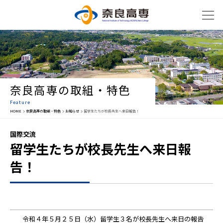
奈良高専の取組・特色
Feature
HOME
奈良高専の取組・特色
お知らせ
留学生たちが校長先生へ来日報告！
国際交流
留学生たちが校長先生へ来日報
告！
令和４年５月２５日（水）留学生３名が校長先生へ来日の報告