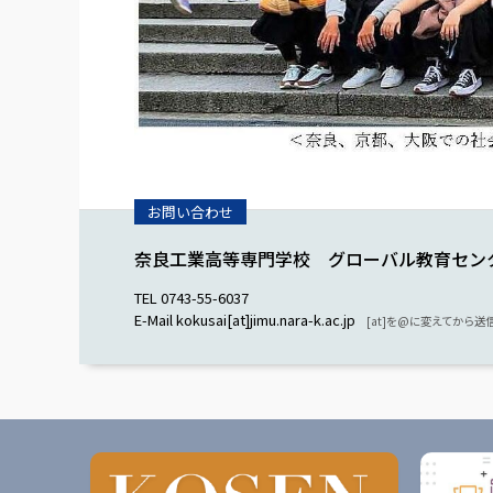
奈良工業高等専門学校 グローバル教育セン
TEL 0743-55-6037
E-Mail kokusai[at]jimu.nara-k.ac.jp
[at]を@に変えてから