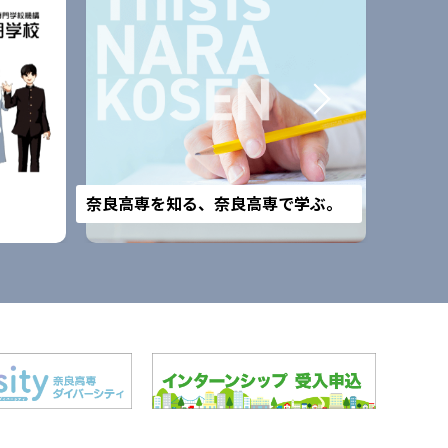
改組予
奈良高専を知る、奈良高専で学ぶ。