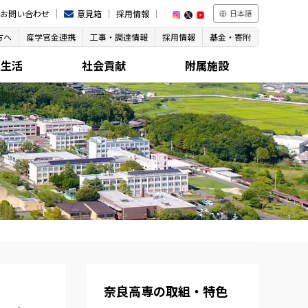
お問い合わせ
意見箱
採用情報
日本語
方へ
産学官金連携
工事・調達情報
採用情報
基金・寄附
生生活
社会貢献
附属施設
奈良高専の取組・特色