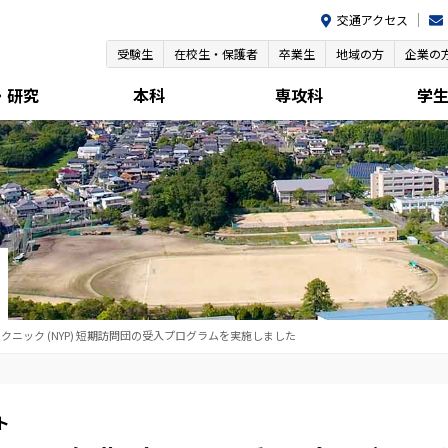
交通アクセス
受験生
在校生・保護者
卒業生
地域の方
企業の
・研究
本科
専攻科
学
クニック (NYP) 短期訪問団の受入プログラムを実施しました
ト