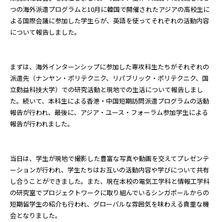
つの海外派遣プログラムと10月に韓国で開催されたアジアの高校生に
よる国際会議に参加した学生らが、英語を使ってそれぞれの活動内容
について報告しました。
まずは、海外インターンシップに参加した専攻科生たちがそれぞれの
派遣先（ナンヤン・ポリテクニク、リパブリック・ポリテクニク、国
立勤益科技大学）での研究活動と現地での生活について報告しまし
た。続いて、本科生による香港・中国短期訪問派遣プログラムの活動
報告が行われ、最後に、アジア・ユース・フォーラム参加学生による
報告が行われました。
当日は、学生が現地で撮影した豊富な写真や動画を交えてプレゼンテ
ーションが行われ、学生たちはお互いの活動内容や学びについて共有
し合うことができました。また、現在本校の電気工学科と情報工学科
の研究室でプロジェクトワークに取り組んでいるシンガポールからの
短期留学生の紹介も行われ、グローバルな雰囲気を味わえる貴重な機
会となりました。