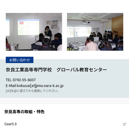
奈良工業高等専門学校 グローバル教育センター
TEL 0743-55-6037
E-Mail kokusai[at]jimu.nara-k.ac.jp
[at]を@に変えてから送信してください。
奈良高専の取組・特色
Gear5.0