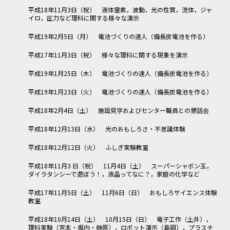
平成18年11月3日（祝） 液体窒素，波動，光の性質，流体，ジャ
イロ，圧力など理科に関する様々な演示
平成19年2月5日（月） 電池づくりの達人（備長炭電池を作る）
平成17年11月3日（祝） 様々な理科に関する現象を演示
平成19年1月25日（木） 電池づくりの達人（備長炭電池を作る）
平成19年1月23日（火） 電池づくりの達人（備長炭電池を作る）
平成18年2月4日（土） 施設見学およびセンター職員との懇話会
平成18年12月13日（水） 光のおもしろさ・不思議体験
平成18年12月12日（火） ふしぎ実験教室
平成18年11月3 日（祝） 11月4日（土） スーパーシャボン玉，
ダイラタンシーで遊ぼう！，液晶ってなに？，家庭の化学など
平成17年11月5日（土） 11月6日（日） おもしろサイエンス体験
教室
平成18年10月14日（土） 10月15日（日） 電子工作（土井），
理科実験（宮本・堀内・榊原），ロボット演示（島岡），プラスチ