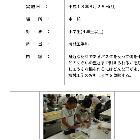
実 施 日 ：
平成１８年８月２８日(月)
場 所 ：
本 校
対 象 ：
小学生(４年生以上)
担 当 ：
機械工学科
内 容 ：
身近な材料であるパスタを使って橋を
どのくらいの重さまで耐えられるかを
じょうぶな橋を作るにはどんな形がよ
機械工学のおもしろさを体験する。