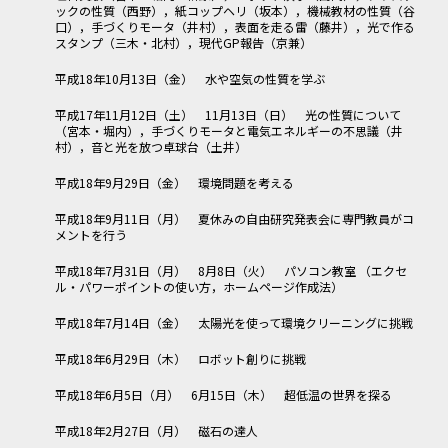
ックの性質（西野），紙コップヘリ（坂本），機械教材の性質（谷
口），手づくりモータ（井村），表面を走る雷（藤井），光で作る
スタンプ（三木・北村），現代GP報告（京兼）
平成18年10月13日（金） 水や空気の性質を学ぶ
平成17年11月12日（土） 11月13日（日） 光の性質について
（宮本・堀内），手づくりモータと電気エネルギーの不思議（井
村），音と光を放つ卓球台（土井）
平成18年9月29日（金） 環境問題を考える
平成18年9月11日（月） 夏休みの自由研究発表会に専門教員がコ
メントを行う
平成18年7月31日（月） 8月8日（火） パソコン教室 （エクセ
ル・パワーポイントの使い方，ホームページ作成法）
平成18年7月14日（金） 太陽光を使って環境クリーニングに挑戦
平成18年6月29日（木） ロボット創りに挑戦
平成18年6月5日（月） 6月15日（木） 超低温の世界を探る
平成18年2月27日（月） 磁石の達人