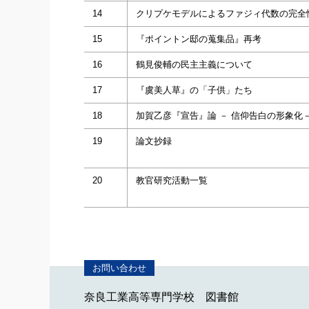
14
クリプケモデルによるファジィ代数の完全
15
『ポイントン邸の蒐集品』再考
16
鶴見俊輔の民主主義について
17
『虞美人草』の「子供」たち
18
加賀乙彦『宣告』論 － 信仰告白の形象化
19
論文抄録
20
教官研究活動一覧
奈良工業高等専門学校 図書館