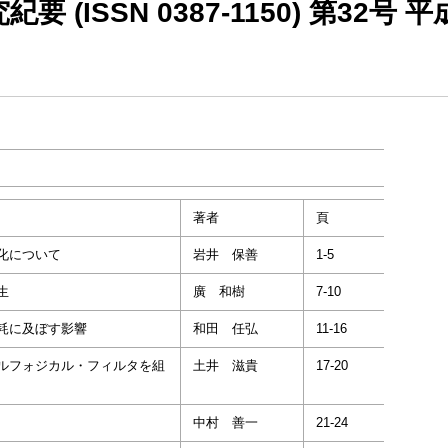
ISSN 0387-1150) 第32号 平
著者
頁
化について
岩井 保善
1-5
生
廣 和樹
7-10
耗に及ぼす影響
和田 任弘
11-16
ルフォジカル・フィルタを組
土井 滋貴
17-20
中村 善一
21-24