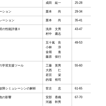
成田 紘一
25-28
ーション
栗本 尚
29-34
レーション
栗本 尚
35-41
習の性能評価Ⅱ
浅井 文男
43-47
村中 庸志
五十嵐 良
49-53
小林 淳
金堀 進
藤原 保行
の学習支援ツール
工藤 英男
55-60
大西 仁
若宮 栄
的場 裕司
故障シミュレーシンの解析
世古 忠
61-65
泡の影響
安部 香織
67-70
河越 幹男