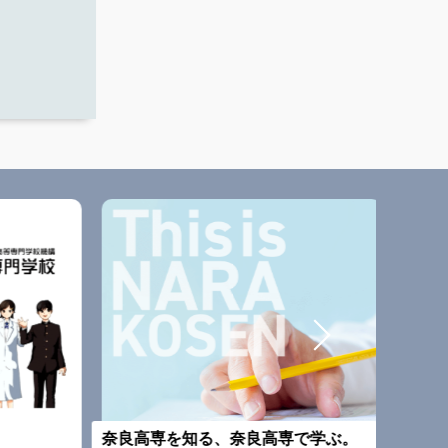
改組予
奈良高専を知る、奈良高専で学ぶ。