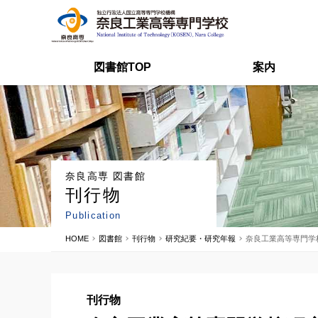
図書館TOP
案内
奈良高専 図書館
刊行物
Publication
HOME
図書館
刊行物
研究紀要・研究年報
奈良工業高等専門学校研究紀
刊行物