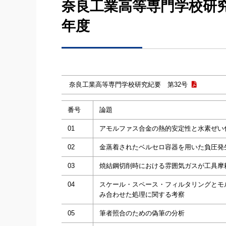
奈良工業高等専門学校研究紀要 (
年度
奈良工業高等専門学校研究紀要 第32号
番号
論題
01
アモルファス合金の熱的安定性と水素ぜい
02
金蒸着されたベルセロ容器を用いた負圧発
03
焼結鋼切削時における雰囲気ガスが工具摩
04
スケール・スペース・フィルタリングとモ
み合わせた処理に関する考察
05
筆者照合のための偽筆の分析