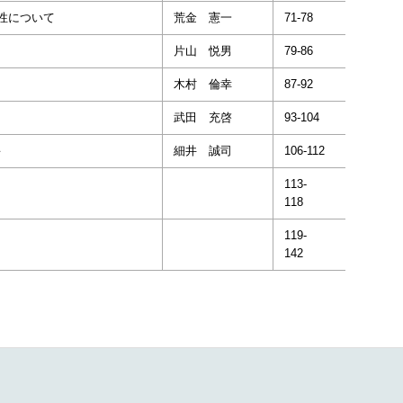
性について
荒金 憲一
71-78
片山 悦男
79-86
木村 倫幸
87-92
武田 充啓
93-104
－
細井 誠司
106-112
113-
118
119-
142