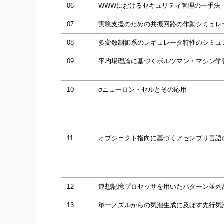
06
WWWにおけるセキュリティ管理の一手法
07
実験支援のための共振回路の作動シミュレ
08
多変数制御系のレギュレータ特性のシミュ
09
平均場理論に基づくボルツマン・マシン学
10
σニューロン・セルとその応用
11
オブジェクト指向に基づくアセンブリ言語
12
連想記憶プロセッサを用いたパターン並列
13
単一ノズルからの気泡生成に及ぼす先行気