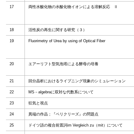
17
両性水酸化物の水酸化物イオンによる溶解反応 Ⅱ
18
活性炭の再生に関する研究（３）
19
Fluorimetry of Urea by using of Optical Fiber
20
エアーリフト型気泡塔による酵母の培養
21
回分晶析におけるライプニング現象のシミュレーション
22
MS－algebraに双対な代数系について
23
狂気と視点
24
異端の作品；『ペリクリーズ』の問題点
25
ドイツ語の複合前置詞im Vergleich zu（mit）について