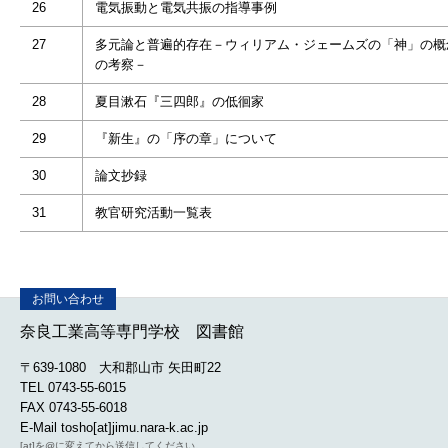
26
電気振動と電気共振の指導事例
27
多元論と普遍的存在－ウィリアム・ジェームズの「神」の概
の考察－
28
夏目漱石『三四郎』の低徊家
29
『新生』の「序の章」について
30
論文抄録
31
教官研究活動一覧表
奈良工業高等専門学校 図書館
〒639-1080 大和郡山市 矢田町22
TEL 0743-55-6015
FAX 0743-55-6018
E-Mail tosho[at]jimu.nara-k.ac.jp
[at]を@に変えてから送信してください。