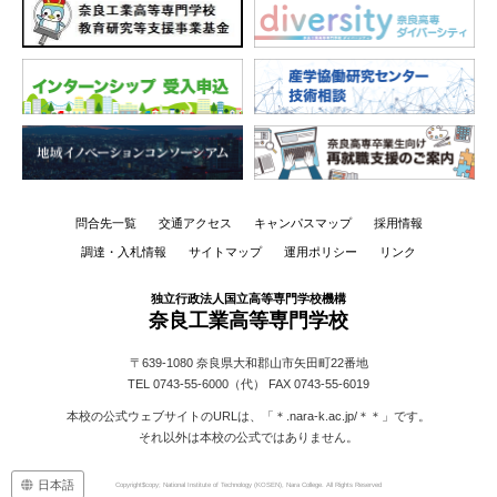
問合先一覧
交通アクセス
キャンパスマップ
採用情報
調達・入札情報
サイトマップ
運用ポリシー
リンク
独立行政法人国立高等専門学校機構
奈良工業高等専門学校
〒639-1080
奈良県大和郡山市矢田町22番地
TEL 0743-55-6000（代）
FAX 0743-55-6019
本校の公式ウェブサイトのURLは、「＊.nara-k.ac.jp/＊＊」です。
それ以外は本校の公式ではありません。
日本語
Copyright$copy; National Institute of Technology (KOSEN), Nara College. All Rights Reserved