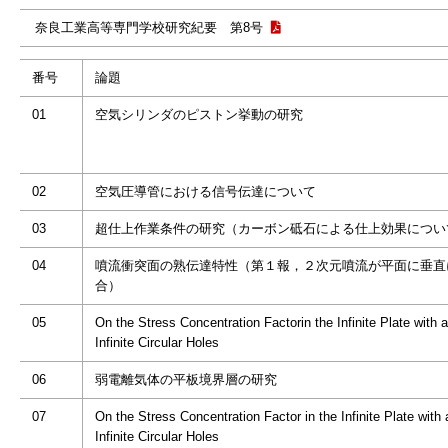
奈良工業高等専門学校研究紀要 第8号
番号
論題
01
空気シリンダのピストン挙動の研究
02
空気圧導管における信号伝達について
03
超仕上作業条件の研究（カーボン砥石による仕上効果につい
04
噴流衝突面の熟伝達特性（第１報，２次元噴流が平面に垂直
合）
05
On the Stress Concentration Factorin the Infinite Plate with 
Infinite Circular Holes
06
弱電離気体の平板境界層の研究
07
On the Stress Concentration Factor in the Infinite Plate with
Infinite Circular Holes