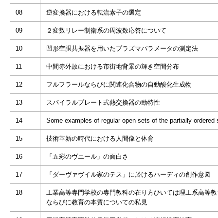
08
逆変換器における転流素子の選定
09
２変数リレー制衛系の周波数応答について
10
凹形空胴共振器を用いたプラズマパラメータの測定法
11
中間赤外故における市街地背景の輝き空間分布
12
フルフラールならびに関連化合物の自動酸化生成物
13
スパイラルプレート式熱交換器の動特性
14
Some examples of regular open sets of the partially ordered 
15
技術革新の時代における人間像と体育
16
「五彩のヴエール」の面白さ
17
「ダーヴァヴイル家のテス」に於けるハーディの創作意図
18
工業高等専門学校の専門教科の在り方ひいては理工系高等教
ならびに教育の本質についての私見