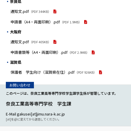
奈良県
通知文.pdf
（PDF 344KB）
申請書（A4・両面印刷）.pdf
（PDF 1.9MB）
大阪府
通知文.pdf
（PDF 405KB）
申請書類等（A4・両面印刷）.pdf
（PDF 2.9MB）
滋賀県
保護者 学生向け（滋賀県在住）.pdf
（PDF 926KB）
このページは、奈良工業高等専門学校学生課学生係が管理しています。
奈良工業高等専門学校 学生課
E-Mail gakusei[at]jimu.nara-k.ac.jp
[at]を@に変えてから送信してください。