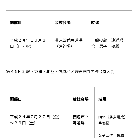
開催日
競技会場
結果
平成２４年１０月８
橿原公苑弓道場
一般の部 遠近総
日（月・祝）
（遠的場）
合 男子 優勝
第４５回近畿・東海・北陸・信越地区高等専門学校弓道大会
開催日
競技会場
結果
平成２４年７月２７日（金）
田辺市立
団体（男女混成）
～２８日（土）
弓道場
準優勝
女子団体 優勝