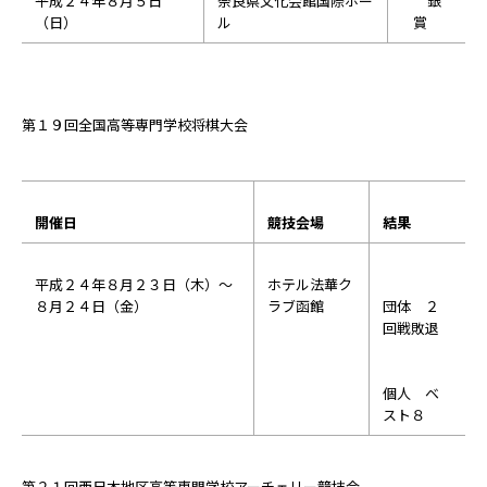
平成２４年８月５日
奈良県文化会館国際ホー
銀
（日）
ル
賞
第１９回全国高等専門学校将棋大会
開催日
競技会場
結果
平成２４年８月２３日（木）～
ホテル法華ク
８月２４日（金）
ラブ函館
団体 ２
回戦敗退
個人 ベ
スト８
第２１回西日本地区高等専門学校アーチェリー競技会