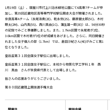
1月19日（土）、寝屋川市打上川治水緑地公園にて6高専7チームが参
加し、第35回近畿地区高等専門学校駅伝競走大会が開催されました。
奈良高専Aチーム（永尾浩貴(2E)、乾永弥(2S)、藤原健太郎(5C)、木村
瞭太(2M)、山内真(5S)、西川真由(1C)、蒲生雄一郎(3E)）は、56分30秒
の記録でみごと準優勝しました。また、1.7km区間で永尾君が2位、
3.0km区間で木村君が3位の好成績をあげました。さらに、同日開催さ
れました女子個人の部（1.7km）では、倉田沙紀さん(4E)がみごと第1
位となりました。
皇后盃第３１回全国女子駅伝に出場しました。
皇后盃第３１回全国女子駅伝に、本校から物質化学工学科１年 西
川 真由 さんが奈良県代表として出場しました。
皆さんの応援ありがとうございました。
第８０回近畿陸上競技選手権大会
開催日
競技会場