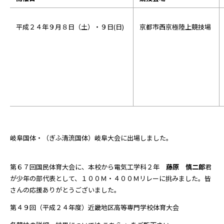
平成２４年９月８日（土）・９日(日)
京都市西京極陸上競技場
岐阜国体・（ぎふ清流国体）岐阜大会に出場しました。
第６７回国民体育大会に、本校から電気工学科２年
藤原 慎二郎
君
が少年の部代表として、１００Ｍ・４００Ｍリレーに挑みました。皆
さんの応援ありがとうございました。
第４９回（平成２４年度）近畿地区高等専門学校体育大会