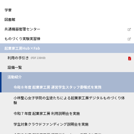
学寮
図書館
共通機器管理センター
ものづくり実験実習棟
起業家工房Hub×Fab
利用の手引き
（PDF 238KB）
設備一覧
活動紹介
令和８年度 起業家工房 運営学生スタッフ委嘱式を実施
小林聖心女子学院の生徒たちによる起業家工房デジタルものづくり体
験
令和７年度 起業家工房 利用説明会を実施
学生対象クラウドファンディング説明会を実施