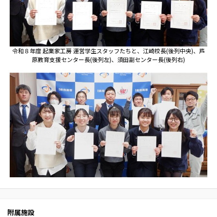
令和８年度 起業家工房 運営学生スタッフたちと、江崎校長(後列中央)、芦
原教育支援センター長(後列左)、須田副センター長(後列右)
附属施設