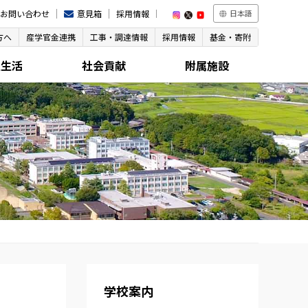
お問い合わせ
意見箱
採用情報
日本語
方へ
産学官金連携
工事・調達情報
採用情報
基金・寄附
生生活
社会貢献
附属施設
学校案内