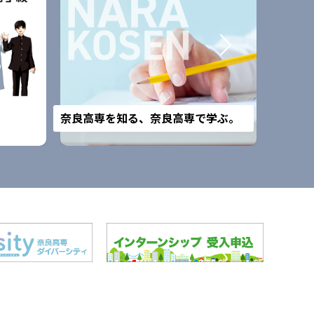
改組予
奈良高専を知る、奈良高専で学ぶ。