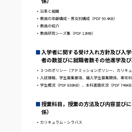
係）
沿革と組織
教員の年齢構成・男女別構成
（PDF 93.4KB）
教員の紹介
教員研究シーズ集
（PDF 12MB）
入学者に関する受け入れ方針及び入学
者の数並びに就職者数その他進学及び就
３つのポリシー（アドミッションポリシー、カリキュ
入試情報
、
学生募集要項
、
編入学生募集関係
、
専攻科
学生概況
（PDF 638KB）
、
本科進路状況
（PDF 746K
授業科目，授業の方法及び内容並びに年
係）
カリキュラム・シラバス