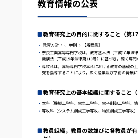
教育情報の公表
教育研究上の目的に関すること（第17
教育方針
、
学則
【規程集】
奈良工業高等専門学校は，教育基本法（平成18年法律
機構法（平成15年法律第113号）に基づき，深く専
専攻科は，高等専門学校本科における教育の基礎の上
究を指導することにより，広く産業及び学術の発展に
教育研究上の基本組織に関すること（第
本科（
機械工学科
、
電気工学科
、
電子制御工学科
、
情
専攻科（
システム創成工学専攻
、
物質創成工学専攻
）
教員組織，教員の数並びに各教員が有す