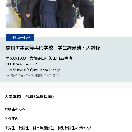
奈良工業高等専門学校 学生課教務・入試係
〒639-1080 大和郡山市矢田町22番地
TEL 0743-55-6032
E-Mail nyusi[at]jimu.nara-k.ac.jp
[at]を@に変えてから送信してください。
入学案内（令和5年度以前）
受験生の方へ
学校案内
研究生・聴講生・科目等履修生・特別聴講生の受け入れ