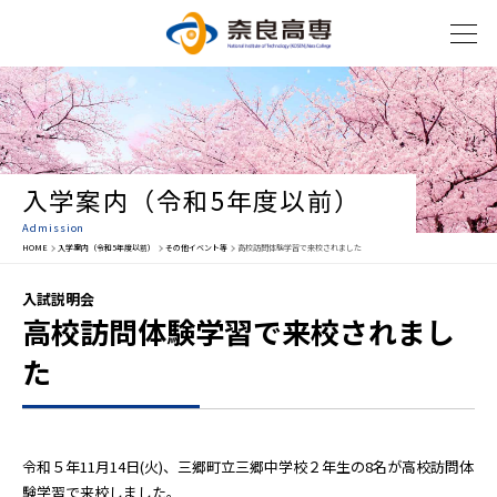
入学案内（令和5年度以前）
Admission
HOME
入学案内（令和5年度以前）
その他イベント等
高校訪問体験学習で来校されました
入試説明会
高校訪問体験学習で来校されまし
た
令和５年11月14日(火)、三郷町立三郷中学校２年生の8名が高校訪問体
験学習で来校しました。