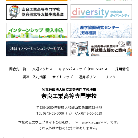
問合先一覧
交通アクセス
キャンパスマップ
（PDF 534KB）
採用情報
調達・入札情報
サイトマップ
運用ポリシー
リンク
独立行政法人国立高等専門学校機構
奈良工業高等専門学校
〒639-1080
奈良県大和郡山市矢田町22番地
TEL 0743-55-6000（代）
FAX 0743-55-6019
本校の公式ウェブサイトのURLは、「＊.nara-k.ac.jp/＊＊」です。
それ以外は本校の公式ではありません。