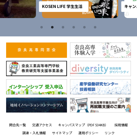
KOSEN LIFE 学生生活
キャンパス
問合先一覧
交通アクセス
キャンパスマップ
（PDF 534KB）
採用情報
調達・入札情報
サイトマップ
運用ポリシー
リンク