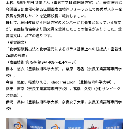
本校、5年生髙田 栞奈さん（電気工学科 藤田研究室）が、表面技術協
会関西支部主催の第27回関西表面技術フォーラムにて優秀ポスター発
表賞を受賞したことを近藤校長に報告しました。
併せて、藤田教員から同研究室のメンバーが共著者となっている論文
が、表面技術協会より論文賞を受賞したことの報告がありました。受
賞論文は、以下の通りです。
（受賞論文）
「化学溶液析出法と化学還元によるガラス基板上への低抵抗・密着性
Cu層の形成」
（表面技術 第75巻 第9号 408～414ページ）
橋本 悠衣（豊橋技術科学大学），桑原 春香（奈良工業高等専門学
校），
今堀 弘佑，稲葉りえる，Khoo Pei Loon （豊橋技術科学大学），
藤田 直幸（奈良工業高等専門学校），髙橋 久弥（(株)サンピーク
ス妙高），
伊﨑 昌伸（豊橋技術科学大学，奈良女子大学，奈良工業高等専門学
校）