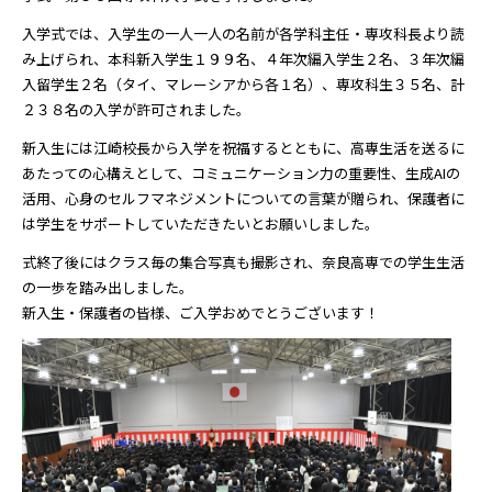
入学式では、入学生の一人一人の名前が各学科主任・専攻科長より読
み上げられ、本科新入学生１９９名、４年次編入学生２名、３年次編
入留学生２名（タイ、マレーシアから各１名）、専攻科生３５名、計
２３８名の入学が許可されました。
新入生には江崎校長から入学を祝福するとともに、高専生活を送るに
あたっての心構えとして、コミュニケーション力の重要性、生成AIの
活用、心身のセルフマネジメントについての言葉が贈られ、保護者に
は学生をサポートしていただきたいとお願いしました。
式終了後にはクラス毎の集合写真も撮影され、奈良高専での学生生活
の一歩を踏み出しました。
新入生・保護者の皆様、ご入学おめでとうございます！