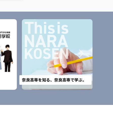
改組予
奈良高専を知る、奈良高専で学ぶ。