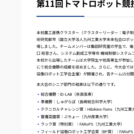
第11回トマトロボット競
本校農工連携クラスター（クラスターリーダー：電子制
術研究都市（国立大学法人九州工業大学未来社会ロボット
場しました。チームメンバーは飯田研究室の学生で、電子
口 和音さん、システム創成工学専攻 機械制御システムコ
本校から出場したチームは大学院生や他高専生が参加し
にて総合優勝の成績を収めました。さらに、今大会ではT
協働ロボット工学会主催）が開催され、各チーム15分
本大会のシニア部門の結果は以下の通りです。
総合優勝：ID-LAB（奈良高専）
準優勝：しゅがらぼ（⻑崎総合科学大学）
テクニカルチャレンジ賞：Hibikino-Toms（九州工
響灘菜園賞：ぶちょー（九州産業大学）
ラック賞（特別賞）：FARoPS（九州工業大学）
フィールド協働ロボット工学会賞（BP賞）：FARoP