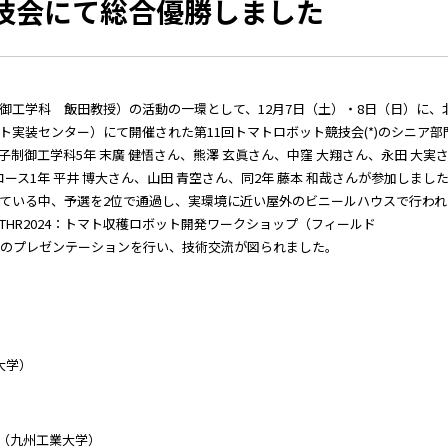
技会にて総合優勝しました
御工学科 飯田教授）の活動の一環として、12月7日（土）・8日（日）に、
実装センター）にて開催された第11回トマトロボット競技会(*)のシニア部
制御工学科5年 末廣 健悟さん、熊澤 玄眞さん、中窪 大翔さん、永田 大実
ース1年 平井 博大さん、山田 青空さん、同2年 藤本 和哉さんが参加しまし
ている中、予選を2位で通過し、実環境に近い屋外のビニールハウスで行われ
HR2024：トマト収穫ロボット開発ワークショップ（フィールド
間のプレゼンテーションを行い、技術交流が図られました。
業大学）
S（九州工業大学）