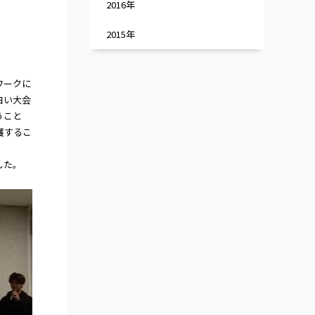
2016年
2015年
ワークに
白い大会
うこと
穫するこ
した。