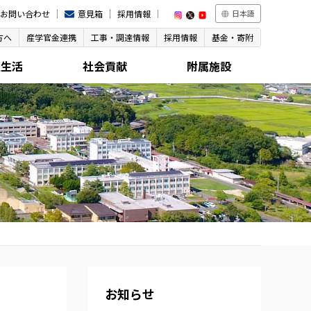
お問い合わせ
意見箱
採用情報
日本語
方へ
産学官金連携
工事・調達情報
採用情報
基金・寄附
生生活
社会貢献
附属施設
お知らせ