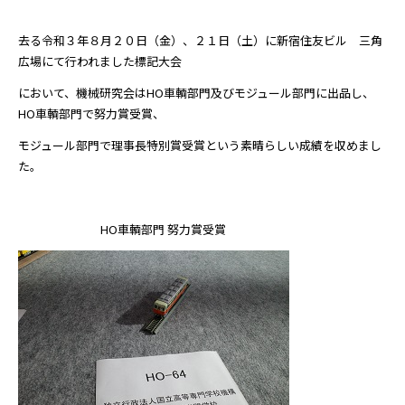
去る令和３年８月２０日（金）、２１日（土）に新宿住友ビル 三角
広場にて行われました標記大会
において、機械研究会はHO車輌部門及びモジュール部門に出品し、
HO車輌部門で努力賞受賞、
モジュール部門で理事長特別賞受賞という素晴らしい成績を収めまし
た。
HO車輌部門 努力賞受賞