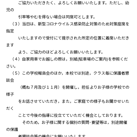
ご協力いただきたく、よろしくお願いいたします。ただし、幼
児の
引率等やむを得ない場合は同席可とします。
（３）当日は、新型コロナウイルス感染防止対策のため対策座席を
指定
いたしますので受付にて提示された所定の位置に着席いただき
ます
よう、ご協力のほどよろしくお願いいたします。
（４）自家用車でお越しの際は，別紙(駐車場のご案内)を参照くだ
さい。
（５）この学校報告会のほか，本校では別途，クラス毎に保護者懇
談会
（概ね７月及び１１月）を開催し，担任よりお子様の学校での
様子
をお話させていただき，また，ご家庭での様子もお聞かせいた
だく
ことで今後の指導に役立てていただく機会としております。
そのため，お子様に関する個別の質問･要望等は，別途開催
の保護
者懇談会等の機会にお願いいたします。