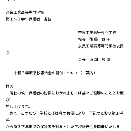
奈良工業高等専門学校
第１～３学年保護者 各位
奈良工業高等専門学校
校長 後 藤 景 子
奈良工業高等専門学校後援
会
会長 西 畑 敦 司
令和３年度学校報告会の開催について（ご案内）
拝啓
晩秋の候 保護者の皆様におかれましては益々ご健勝のこととお慶
び
申し上げます。
さて，このたび，学校と後援会の共催により，下記のとおり第１学
年
から第３学年までの保護者を対象とした学校報告会を開催いたしま