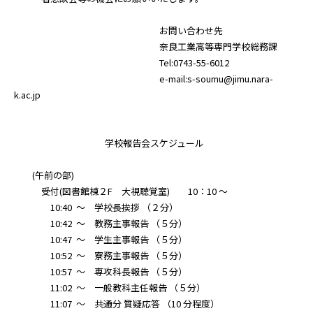
お問い合わせ先
奈良工業高等専門学校総務課
Tel:0743-55-6012
e-mail:s-soumu@jimu.nara-
k.ac.jp
学校報告会スケジュール
(午前の部)
受付(図書館棟２F 大視聴覚室) 10：10 ～
10:40 ～ 学校長挨拶 （２分）
10:42 ～ 教務主事報告 （５分）
10:47 ～ 学生主事報告 （５分）
10:52 ～ 寮務主事報告 （５分）
10:57 ～ 専攻科長報告 （５分）
11:02 ～ 一般教科主任報告 （５分）
11:07 ～ 共通分 質疑応答 （10 分程度）