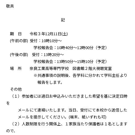
敬具
記
期 日 令和３年12月11日(土)
(午前の部) 受付：10時10分～
学校報告会：10時40分～12時00分（予定）
(午後の部) 受付：13時20分～
学校報告会：13時50分～15時10分（予定）
場 所 奈良工業高等専門学校 図書館２階大視聴覚室
※共通事項の説明後、各学科に分かれて学科主任より
報告をします。
その他
（１）参加者には過日お申込みいただきました希望を基に決定日時
を
メールにて連絡いたします。当日、受付にて本校から送信した
メールを提示してください。(端末、紙いずれも可)
（２）人数制限を行う関係上、１家族当たり保護者は１名とします
ので、