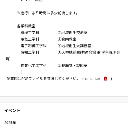
※進行により時間は多少前後します。
各学科教室
機械工学科 ②地域創生交流室
電気工学科 ④合同教室
電子制御工学科 ③地域創生大講義室
情報工学科 ①大視聴覚室(共通会場 兼 学科説明会
場)
物質化学工学科 ⑤視聴覚・製図室
(
配置図はPDFファイルを参照してください。
)
（PDF 601KB）
イベント
2025年