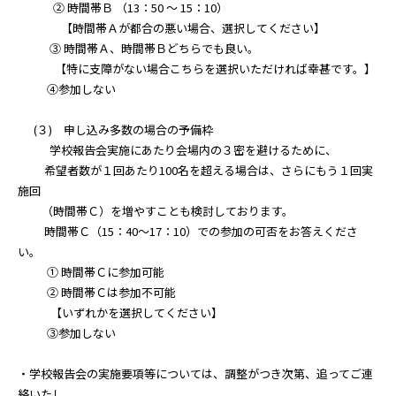
② 時間帯Ｂ （13：50 ～ 15：10）
【時間帯Ａが都合の悪い場合、選択してください】
③ 時間帯Ａ、時間帯Ｂどちらでも良い。
【特に支障がない場合こちらを選択いただければ幸甚です。】
④参加しない
(３) 申し込み多数の場合の予備枠
学校報告会実施にあたり会場内の３密を避けるために、
希望者数が１回あたり100名を超える場合は、さらにもう１回実
施回
（時間帯Ｃ）を増やすことも検討しております。
時間帯Ｃ（15：40～17：10）での参加の可否をお答えくださ
い。
① 時間帯Ｃに参加可能
② 時間帯Ｃは参加不可能
【いずれかを選択してください】
③参加しない
・学校報告会の実施要項等については、調整がつき次第、追ってご連
絡いたし