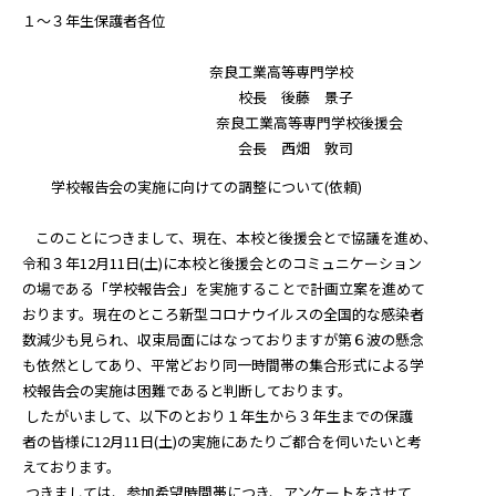
１～３年生保護者各位
奈良工業高等専門学校
校長 後藤 景子
奈良工業高等専門学校後援会
会長 西畑 敦司
学校報告会の実施に向けての調整について(依頼)
このことにつきまして、現在、本校と後援会とで協議を進め、
令和３年12月11日(土)に本校と後援会とのコミュニケーション
の場である「学校報告会」を実施することで計画立案を進めて
おります。現在のところ新型コロナウイルスの全国的な感染者
数減少も見られ、収束局面にはなっておりますが第６波の懸念
も依然としてあり、平常どおり同一時間帯の集合形式による学
校報告会の実施は困難であると判断しております。
したがいまして、以下のとおり１年生から３年生までの保護
者の皆様に12月11日(土)の実施にあたりご都合を伺いたいと考
えております。
つきましては、参加希望時間帯につき、アンケートをさせて