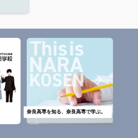
改組予
奈良高専を知る、奈良高専で学ぶ。