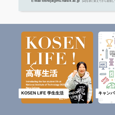
E-Mail tosho[at]jimu.nara-k.ac.jp
[at]を@に変えてから送信
KOSEN LIFE 学生生活
キャンパ