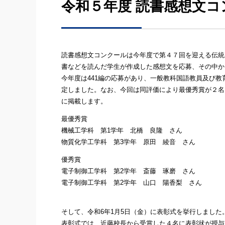
令和５年度 読書感想文
読書感想文コンクールは今年度で第４７回を迎える伝統
書などを読んだ学生が作成した感想文を応募、その中か
今年度は441編の応募があり、一般教科国語教員及び
定しました。なお、今回は同評価により最優秀賞が２名
に掲載します。
最優秀賞
機械工学科 第1学年 北橋 良隆 さん
物質化学工学科 第3学年 原田 綾音 さん
優秀賞
電子制御工学科 第2学年 斎藤 琢磨 さん
電子制御工学科 第2学年 山口 陽香梨 さん
そして、令和6年1月5日（金）に表彰式を挙行しました
表彰式では、近藤校長から受賞した４名に表彰状が授与